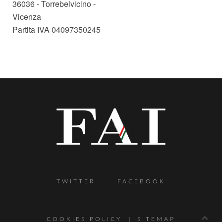
36036 - Torrebelvicino -
Vicenza
Partita IVA 04097350245
TWITTER
FACEBOOK
COOKIES POLICY
SITEMAP