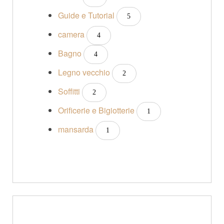
Guide e Tutorial
5
camera
4
Bagno
4
Legno vecchio
2
Soffitti
2
Orificerie e Bigiotterie
1
mansarda
1