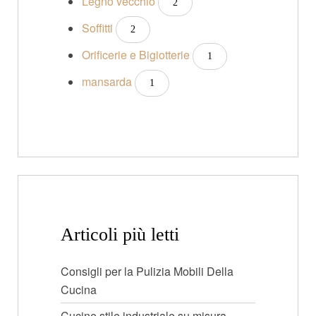
Legno vecchio
2
Soffitti
2
Orificerie e Bigiotterie
1
mansarda
1
Articoli più letti
Consigli per la Pulizia Mobili Della
Cucina
Cucine stile industriale su misura