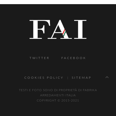
TWITTER
FACEBOOK
COOKIES POLICY
SITEMAP
TESTI E FOTO SONO DI PROPRIETÀ DI FABRIKA
ARREDAMENTI ITALIA
COPYRIGHT © 2015-2021