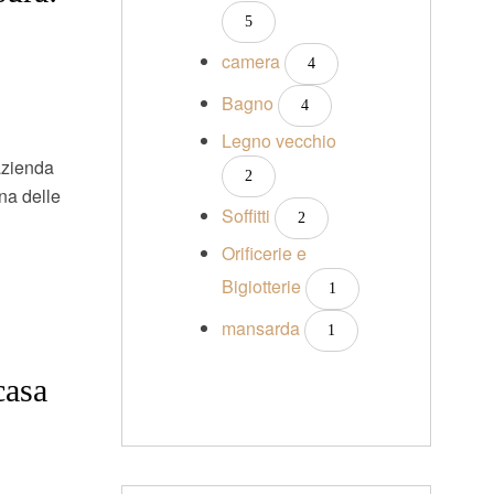
5
camera
4
Bagno
4
Legno vecchio
 azienda
2
Una delle
Soffitti
2
Orificerie e
Bigiotterie
1
mansarda
1
casa