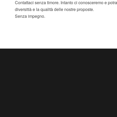
Contattaci senza timore. Intanto ci conosceremo e potr
diversitià e la qualità delle nostre proposte.
Senza impegno.