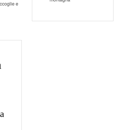
ccoglie e
a
a