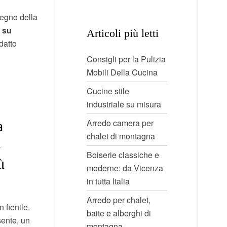
segno della
e su
Articoli più letti
datto
Consigli per la Pulizia
Mobili Della Cucina
Cucine stile
industriale su misura
Arredo camera per
a
chalet di montagna
i
Boiserie classiche e
ù
moderne: da Vicenza
in tutta Italia
Arredo per chalet,
 fienile.
baite e alberghi di
sente, un
montagna