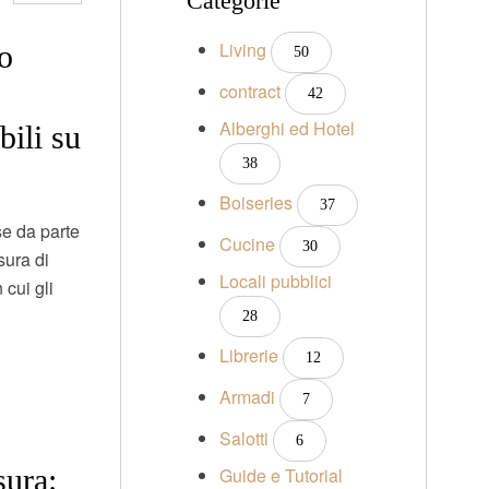
Categorie
Living
to
50
contract
42
Alberghi ed Hotel
bili su
38
Boiseries
37
se da parte
Cucine
30
sura di
Locali pubblici
 cui gli
28
Librerie
12
Armadi
7
Salotti
6
sura:
Guide e Tutorial