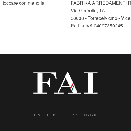
ai toccare con mano la
FABRIKA ARREDAMENTI IT
Via Giarrette, 1A
36036 - Torrebelvicino - Vic
Partita IVA 04097350245
TWITTER
FACEBOOK