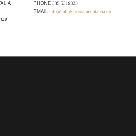
ALIA
PHONE
335 5319323
EMAIL
info@fabrikarredamentitalia.com
enza